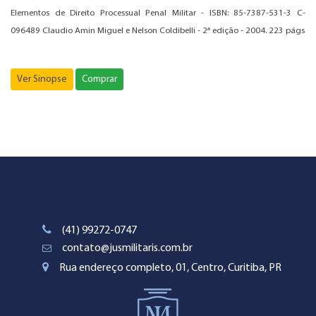
Elementos de Direito Processual Penal Militar - ISBN: 85-7387-531-3 C-
096489 Claudio Amin Miguel e Nelson Coldibelli - 2ª edição - 2004. 223 págs
Ver Sinopse
Comprar
(41) 99272-0747
contato@jusmilitaris.com.br
Rua endereço completo, 01, Centro, Curitiba, PR