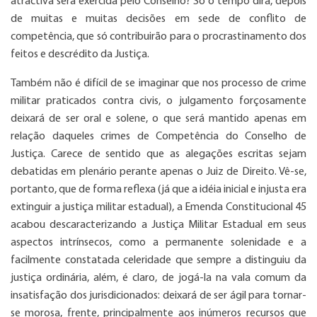
atractiva será exercida pelo Conselho? Só o tempo dirá, depois
de muitas e muitas decisões em sede de conflito de
competência, que só contribuirão para o procrastinamento dos
feitos e descrédito da Justiça.
Também não é difícil de se imaginar que nos processo de crime
militar praticados contra civis, o julgamento forçosamente
deixará de ser oral e solene, o que será mantido apenas em
relação daqueles crimes de Competência do Conselho de
Justiça. Carece de sentido que as alegações escritas sejam
debatidas em plenário perante apenas o Juiz de Direito. Vê-se,
portanto, que de forma reflexa (já que a idéia inicial e injusta era
extinguir a justiça militar estadual), a Emenda Constitucional 45
acabou descaracterizando a Justiça Militar Estadual em seus
aspectos intrínsecos, como a permanente solenidade e a
facilmente constatada celeridade que sempre a distinguiu da
justiça ordinária, além, é claro, de jogá-la na vala comum da
insatisfação dos jurisdicionados: deixará de ser ágil para tornar-
se morosa, frente, principalmente aos inúmeros recursos que