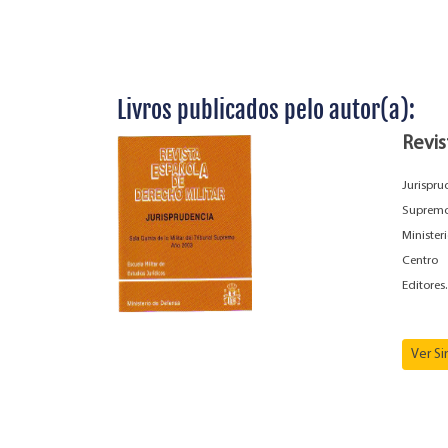
Livros publicados pelo autor(a):
Revis
Jurispr
Supremo 
Minister
Centro 
Editores.
Ver S