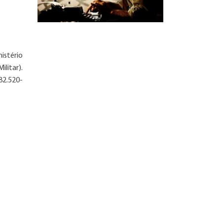
nistério
litar).
82.520-