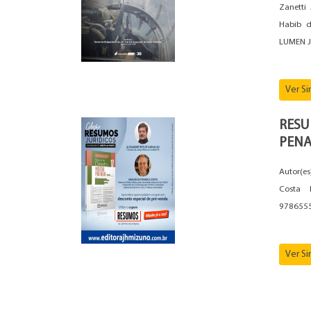
Zanetti
Habib d
LUMEN J
Ver S
RES
PENA
Autor(e
Costa 
9786555
Ver S