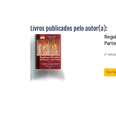
Livros publicados pelo autor(a):
Regul
Parte
2ª ediçã
Ver S