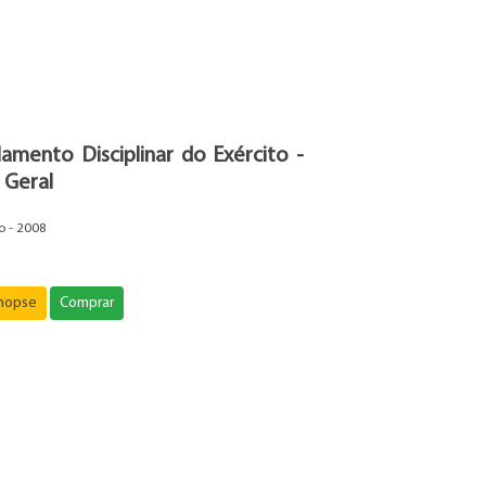
amento Disciplinar do Exército -
 Geral
o - 2008
inopse
Comprar