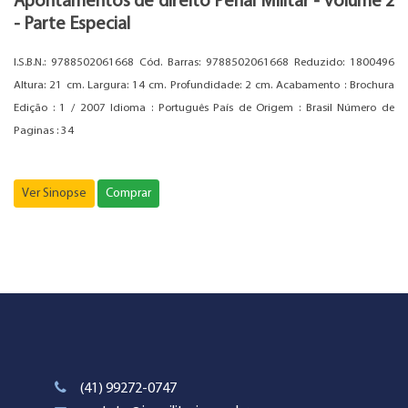
Apontamentos de direito Penal Militar - volume 2
- Parte Especial
I.S.B.N.: 9788502061668 Cód. Barras: 9788502061668 Reduzido: 1800496
Altura: 21 cm. Largura: 14 cm. Profundidade: 2 cm. Acabamento : Brochura
Edição : 1 / 2007 Idioma : Português País de Origem : Brasil Número de
Paginas : 34
Ver Sinopse
Comprar
(41) 99272-0747