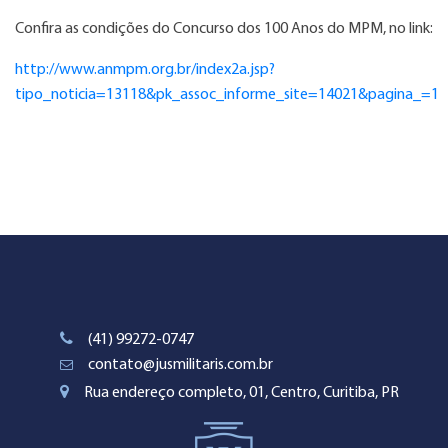
Confira as condições do Concurso dos 100 Anos do MPM, no link:
http://www.anmpm.org.br/index2a.jsp?
tipo_noticia=13118&pk_assoc_informe_site=14021&pagina_=1
(41) 99272-0747
contato@jusmilitaris.com.br
Rua endereço completo, 01, Centro, Curitiba, PR