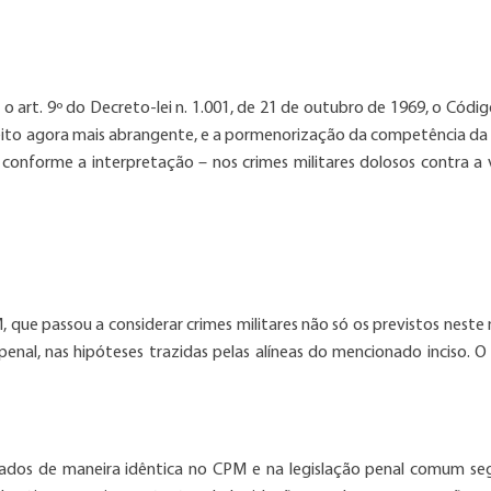
r o art. 9º do Decreto-lei n. 1.001, de 21 de outubro de 1969, o Códi
conceito agora mais abrangente, e a pormenorização da competência da
, conforme a interpretação – nos crimes militares dolosos contra a 
PM, que passou a considerar crimes militares não só os previstos nes
nal, nas hipóteses trazidas pelas alíneas do mencionado inciso. O 
ficados de maneira idêntica no CPM e na legislação penal comum s