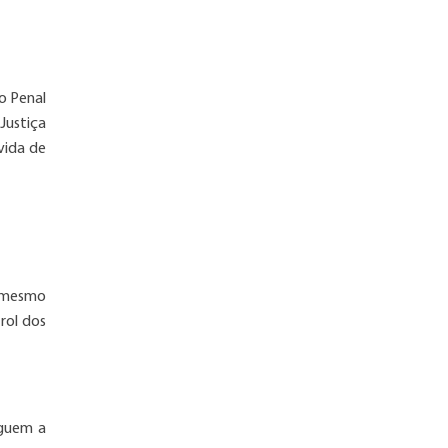
go Penal
 Justiça
vida de
te mesmo
rol dos
eguem a