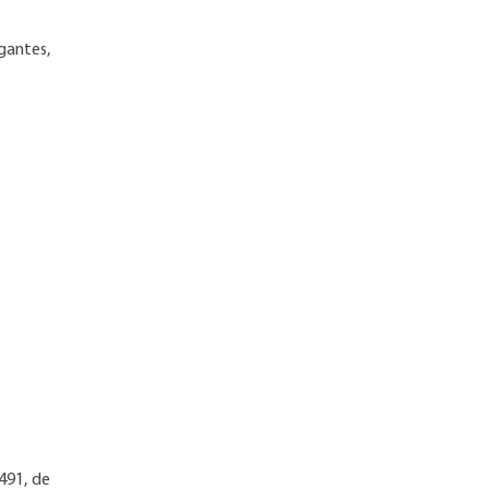
)
gantes,
.491, de