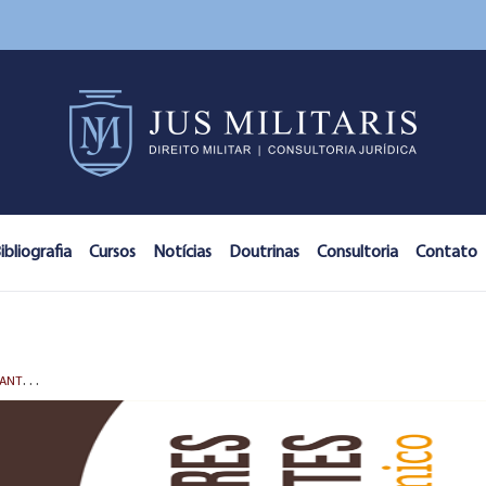
ibliografia
Cursos
Notícias
Doutrinas
Consultoria
Contato
L
ANÇAMENTO: CRIMES MILITARES EXTRAVAGANTES - VOLUME ÚNICO (2021)