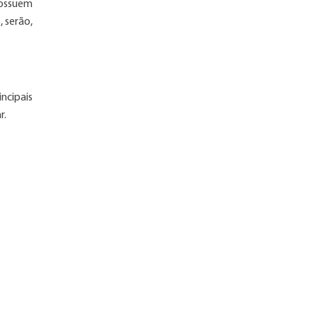
possuem
, serão,
ncipais
r.