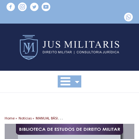
M
ANUAL BÁSICO DE POLÍCIA JUDICIÁRIA MILITAR - 2ª edição - ATUALIZADO
Home »
Notícias »