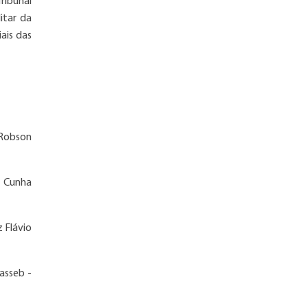
ribunal
litar da
ais das
 Robson
a Cunha
z Flávio
asseb -