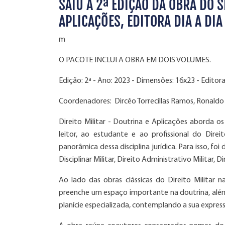
SAIU A 2ª EDIÇÃO DA OBRA DO S
APLICAÇÕES, EDITORA DIA A DIA
m
O PACOTE INCLUI A OBRA EM DOIS VOLUMES.
Edição: 2ª - Ano: 2023 - Dimensões: 16x23 - Editora
Coordenadores:
Dircêo Torrecillas Ramos, Ronald
Direito Militar
- Doutrina e Aplicações
aborda os p
leitor, ao estudante e ao profissional do Dire
panorâmica dessa disciplina jurídica. Para isso, foi
Disciplinar Militar, Direito Administrativo Militar, Di
Ao lado das obras clássicas do Direito Militar n
preenche um espaço importante na doutrina, além
planície especializada, contemplando a sua express