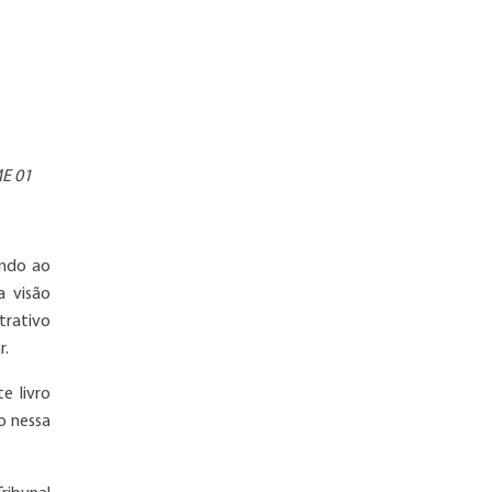
E 01
ando ao
a visão
strativo
r.
e livro
o nessa