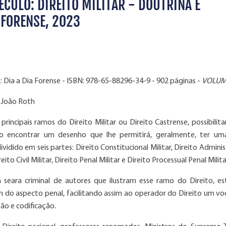
ÉCULO: DIREITO MILITAR - DOUTRINA E
 FORENSE, 2023
: Dia a Dia Forense
-
ISBN: 978-65-88296-34-9
-
902 páginas
-
VOLUM
o João Roth
rincipais ramos do Direito Militar ou Direito Castrense, possibilit
ito encontrar um desenho que lhe permitirá, geralmente, ter um
 dividido em seis partes: Direito Constitucional Militar, Direito Admini
reito Civil Militar, Direito Penal Militar e Direito Processual Penal Milita
a seara criminal de autores que ilustram esse ramo do Direito, est
 do aspecto penal, facilitando assim ao operador do Direito um vo
ão e codificação.