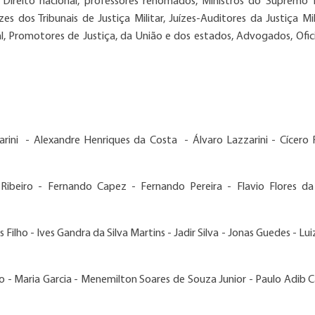
ireito nacional, professores renomados, Ministros do Supremo T
ízes dos Tribunais de Justiça Militar, Juízes-Auditores da Justiça Mi
ual, Promotores de Justiça, da União e dos estados, Advogados, Ofici
arini - Alexandre Henriques da Costa - Álvaro Lazzarini - Cícero
Ribeiro - Fernando Capez - Fernando Pereira - Flavio Flores d
ilho - Ives Gandra da Silva Martins - Jadir Silva - Jonas Guedes - Lui
o - Maria Garcia - Menemilton Soares de Souza Junior - Paulo Adib C