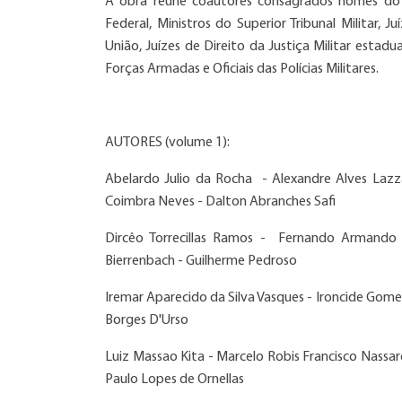
A obra reúne coautores consagrados nomes do D
Federal, Ministros do Superior Tribunal Militar, Ju
União, Juízes de Direito da Justiça Militar estad
Forças Armadas e Oficiais das Polícias Militares.
AUTORES (volume 1):
Abelardo Julio da Rocha - Alexandre Alves Lazz
Coimbra Neves - Dalton Abranches Safi
Dircêo Torrecillas Ramos - Fernando Armando 
Bierrenbach - Guilherme Pedroso
Iremar Aparecido da Silva Vasques - Ironcide Gomes F
Borges D'Urso
Luiz Massao Kita - Marcelo Robis Francisco Nassar
Paulo Lopes de Ornellas