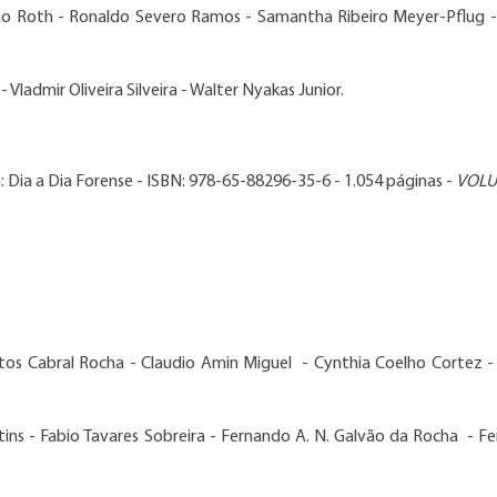
oão Roth - Ronaldo Severo Ramos - Samantha Ribeiro Meyer-Pflug -
 Vladmir Oliveira Silveira - Walter Nyakas Junior.
: Dia a Dia Forense - ISBN:
978-65-88296-35-6
-
1.054 páginas
-
VOLU
ntos Cabral Rocha - Claudio Amin Miguel - Cynthia Coelho Cortez 
rtins - Fabio Tavares Sobreira - Fernando A. N. Galvão da Rocha - F