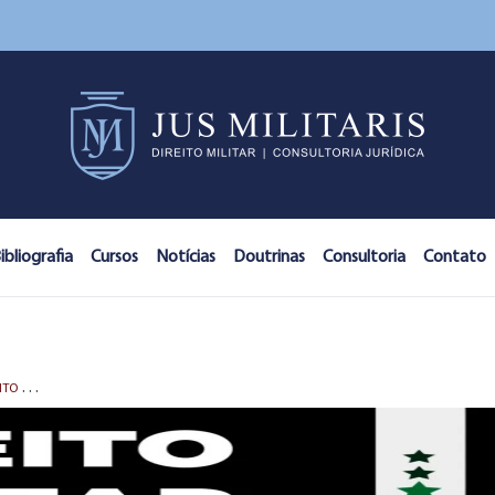
ibliografia
Cursos
Notícias
Doutrinas
Consultoria
Contato
S
AIU A 2ª EDIÇÃO DA OBRA DO SÉCULO: DIREITO MILITAR - DOUTRINA E APLICAÇÕES, EDITORA DIA A DIA FORENSE, 2023