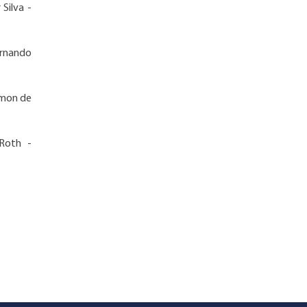
Silva -
ernando
imon de
 Roth -