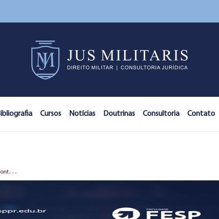
ibliografia
Cursos
Notícias
Doutrinas
Consultoria
Contato
C
urso de pós-graduação em Direito Militar Contemporâneo com 30% de desconto