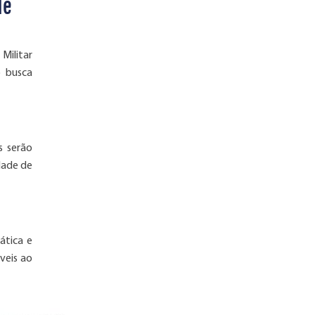
de
Militar
o busca
s serão
dade de
ática e
veis ao