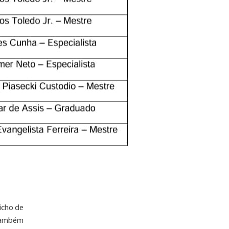
icho de
 também