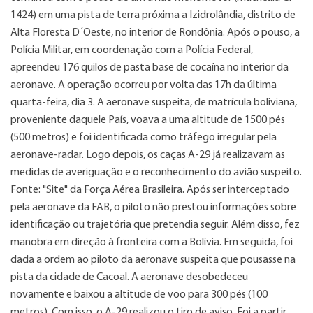
1424) em uma pista de terra próxima a Izidrolândia, distrito de
Alta Floresta D´Oeste, no interior de Rondônia. Após o pouso, a
Polícia Militar, em coordenação com a Polícia Federal,
apreendeu 176 quilos de pasta base de cocaína no interior da
aeronave. A operação ocorreu por volta das 17h da última
quarta-feira, dia 3. A aeronave suspeita, de matrícula boliviana,
proveniente daquele País, voava a uma altitude de 1500 pés
(500 metros) e foi identificada como tráfego irregular pela
aeronave-radar. Logo depois, os caças A-29 já realizavam as
medidas de averiguação e o reconhecimento do avião suspeito.
Fonte: "Site" da Força Aérea Brasileira. Após ser interceptado
pela aeronave da FAB, o piloto não prestou informações sobre
identificação ou trajetória que pretendia seguir. Além disso, fez
manobra em direção à fronteira com a Bolívia. Em seguida, foi
dada a ordem ao piloto da aeronave suspeita que pousasse na
pista da cidade de Cacoal. A aeronave desobedeceu
novamente e baixou a altitude de voo para 300 pés (100
metros). Com isso, o A-29 realizou o tiro de aviso. Foi a partir