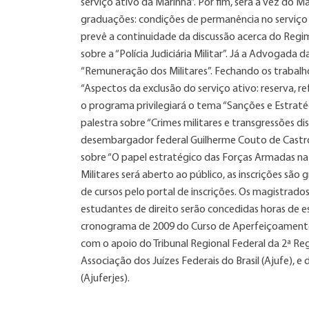
serviço ativo da Marinha”. Por fim, será a vez do 
graduações: condições de permanência no serviço a
prevê a continuidade da discussão acerca do Regime
sobre a “Polícia Judiciária Militar”. Já a Advogada
“Remuneração dos Militares”. Fechando os trabal
“Aspectos da exclusão do serviço ativo: reserva, re
o programa privilegiará o tema “Sanções e Estratég
palestra sobre “Crimes militares e transgressões dis
desembargador federal Guilherme Couto de Castro. 
sobre “O papel estratégico das Forças Armadas na c
Militares será aberto ao público, as inscrições são
de cursos pelo portal de inscrições. Os magistra
estudantes de direito serão concedidas horas de 
cronograma de 2009 do Curso de Aperfeiçoamento 
com o apoio do Tribunal Regional Federal da 2ª Regi
Associação dos Juízes Federais do Brasil (Ajufe), e
(Ajuferjes).