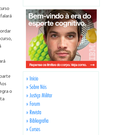
curso
falará
bordar
 curso,
á
ará
 parte
» Início
 Aos
» Sobre Nós
egra o
» Justiça Militar
nta
» Forum
» Revista
» Bibliografia
» Cursos