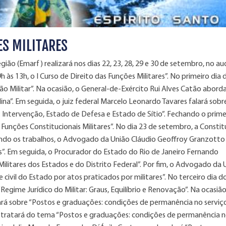
ES MILITARES
ião (Emarf) realizará nos dias 22, 23, 28, 29 e 30 de setembro, no au
9h às 13h, o I Curso de Direito das Funções Militares”. No primeiro dia 
o Militar”. Na ocasião, o General-de-Exército Rui Alves Catão abord
lina”. Em seguida, o juiz federal Marcelo Leonardo Tavares falará sobr
 Intervenção, Estado de Defesa e Estado de Sítio”. Fechando o primei
 Funções Constitucionais Militares”. No dia 23 de setembro, a Consti
rindo os trabalhos, o Advogado da União Cláudio Geoffroy Granzotto 
”. Em seguida, o Procurador do Estado do Rio de Janeiro Fernando
ilitares dos Estados e do Distrito Federal”. Por fim, o Advogado da 
 civil do Estado por atos praticados por militares”. No terceiro dia do
egime Jurídico do Militar: Graus, Equilíbrio e Renovação”. Na ocasião
lará sobre “Postos e graduações: condições de permanência no serviç
 tratará do tema “Postos e graduações: condições de permanência 