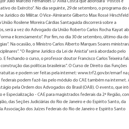
Major Julio Marcelo Fernandes D´Ávila Costa que abordará “Postos e
tivo do Exército”. No dia seguinte, 29 de setembro, o programa do 
 Jurídico do Militar. O Vice-Almirante Gilberto Max Rossé Hirschfeld 
 da União Rosilene Moreira Cárdias Santaguida discorrerá sobre a
hos, será a vez do Advogado da União Roberto Carlos Rocha Kayat a
forma e licenciamento”. Por fim, no dia 30 de setembro, último dia do
ias”. Na ocasião, o Ministro Carlos Alberto Marques Soares ministrar
ciplinares”. “O Regime Jurídico da Lei de Anistia” será abordado pelo
E fechando o curso, o professor doutor Francisco Carlos Teixeira fal
onstrução das políticas brasileiras”. O Curso de Direito das Funções
 gratuitas e podem ser feitas pela internet: www.trf2.gov.br/emarf na
dos federais podem fazê-las pelo módulo do CAE também na internet.
estágio pela Ordem dos Advogados do Brasil (OAB). O evento, que int
e Especialização - CAE para magistrados federais da 2ª Região, co
ão, das Seções Judiciárias do Rio de Janeiro e do Espírito Santo, da
 da Associação dos Juízes Federais do Rio de Janeiro e Espírito Santo