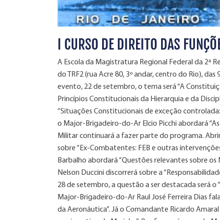
I CURSO DE DIREITO DAS FUNÇÕ
A Escola da Magistratura Regional Federal da 2ª Reg
do TRF2 (rua Acre 80, 3º andar, centro do Rio), das 
evento, 22 de setembro, o tema será “A Constituiçã
Princípios Constitucionais da Hierarquia e da Discip
“Situações Constitucionais de exceção controlada:
o Major-Brigadeiro-do-Ar Elcio Picchi abordará “As
Militar continuará a fazer parte do programa. Ab
sobre “Ex-Combatentes: FEB e outras intervenções
Barbalho abordará “Questões relevantes sobre os M
Nelson Duccini discorrerá sobre a “Responsabilidade
28 de setembro, a questão a ser destacada será o “R
Major-Brigadeiro-do-Ar Raul José Ferreira Dias fa
da Aeronáutica”. Já o Comandante Ricardo Amaral