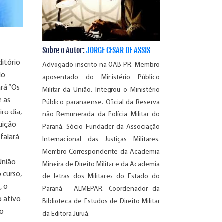
Sobre o Autor:
JORGE CESAR DE ASSIS
ditório
Advogado inscrito na OAB-PR. Membro
do
aposentado do Ministério Público
ará “Os
Militar da União. Integrou o Ministério
e as
Público paranaense. Oficial da Reserva
ro dia,
não Remunerada da Polícia Militar do
tuição
Paraná. Sócio Fundador da Associação
falará
Internacional das Justiças Militares.
Membro Correspondente da Academia
União
Mineira de Direito Militar e da Academia
 curso,
de letras dos Militares do Estado do
, o
Paraná - ALMEPAR. Coordenador da
o ativo
Biblioteca de Estudos de Direito Militar
no
da Editora Juruá.