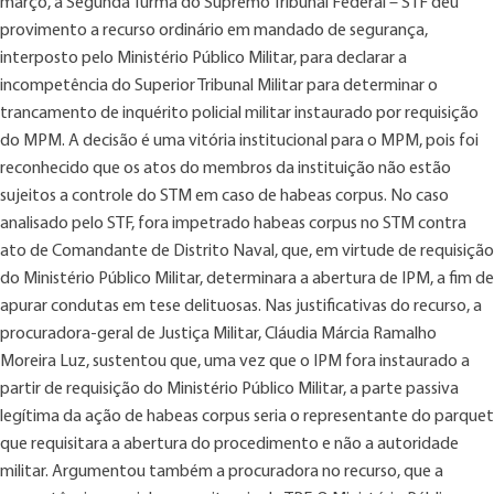
março, a Segunda Turma do Supremo Tribunal Federal – STF deu
provimento a recurso ordinário em mandado de segurança,
interposto pelo Ministério Público Militar, para declarar a
incompetência do Superior Tribunal Militar para determinar o
trancamento de inquérito policial militar instaurado por requisição
do MPM. A decisão é uma vitória institucional para o MPM, pois foi
reconhecido que os atos do membros da instituição não estão
sujeitos a controle do STM em caso de habeas corpus. No caso
analisado pelo STF, fora impetrado habeas corpus no STM contra
ato de Comandante de Distrito Naval, que, em virtude de requisição
do Ministério Público Militar, determinara a abertura de IPM, a fim de
apurar condutas em tese delituosas. Nas justificativas do recurso, a
procuradora-geral de Justiça Militar, Cláudia Márcia Ramalho
Moreira Luz, sustentou que, uma vez que o IPM fora instaurado a
partir de requisição do Ministério Público Militar, a parte passiva
legítima da ação de habeas corpus seria o representante do parquet
que requisitara a abertura do procedimento e não a autoridade
militar. Argumentou também a procuradora no recurso, que a