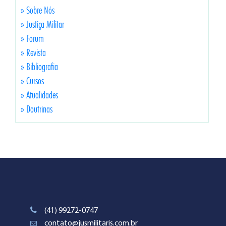
» Sobre Nós
» Justiça Militar
» Forum
» Revista
» Bibliografia
» Cursos
» Atualidades
» Doutrinas
(41) 99272-0747
contato@jusmilitaris.com.br