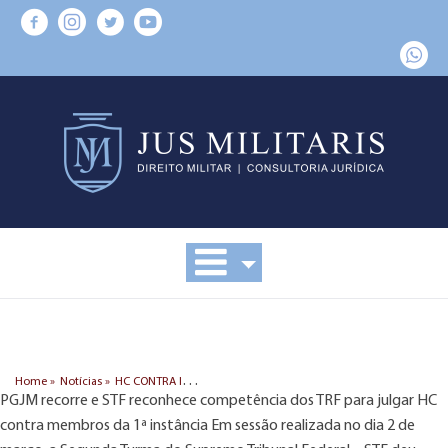
H
C CONTRA INQUÉRITO REQUISITADO PELO MPM(1º GRAU)
Home »
Notícias »
PGJM recorre e STF reconhece competência dos TRF para julgar HC
contra membros da 1ª instância Em sessão realizada no dia 2 de