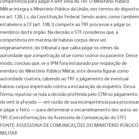
competência para julgar o writ seria do TRF. O Ministério Público
Militar integra o Ministério Público da União, nos termos do disposto
no art. 128, I, c, da Constituição Federal. Sendo assim, como também
estabelece a CF (art. 108, I) compete ao TRF processar e julgar os
membros deste órgão. Na decisão o STF considerou que, a
competência em matéria de habeas corpus deve ser,
originariamente, do tribunal a que caiba julgar os crimes da
autoridade que a impetração situe como coator ou paciente. Desse
modo, concluiu que, se o IPM fora instaurado por requisição de
membro do Ministério Público Militar, este deveria figurar como
autoridade coatora, cabendo ao TRF o julgamento de eventual
habeas corpus impetrado contra a instauração do inquérito. Dessa
forma, reputou-se nula a decisão proferida pelo STM no julgamento
do writ lá aforado — em razão de sua incompetência para processar
e julgar o feito — para determinar o encaminhamento dos autos ao
TRF. (Com informações da Assessoria de Comunicação do STF)
FONTE: ASSESSORIA DE COMUNICAÇÕES DO MINISTÉRIO PÚBLICO
MILITAR