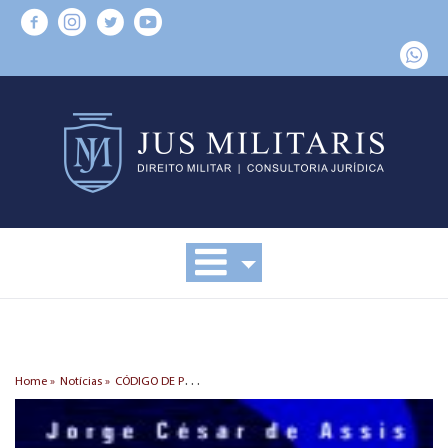
C
ÓDIGO DE PROCESSO PENAL MILITAR ANOTADO, v1, 3 ed
Home »
Notícias »