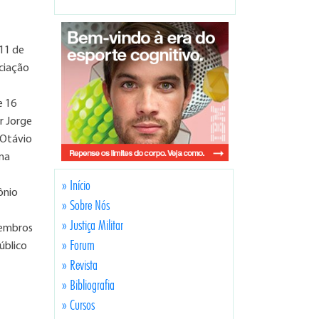
 11 de
ociação
e 16
r Jorge
 Otávio
lma
» Início
ônio
» Sobre Nós
» Justiça Militar
 membros
» Forum
úblico
» Revista
» Bibliografia
» Cursos