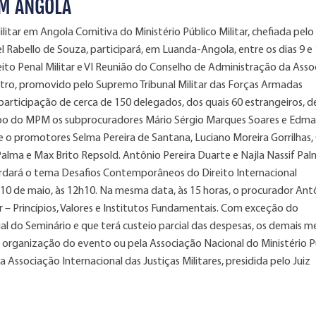
EM ANGOLA
tar em Angola Comitiva do Ministério Público Militar, chefiada pelo
el Rabello de Souza, participará, em Luanda-Angola, entre os dias 9 e
reito Penal Militar e VI Reunião do Conselho de Administração da Ass
ontro, promovido pelo Supremo Tribunal Militar das Forças Armadas
articipação de cerca de 150 delegados, dos quais 60 estrangeiros, d
rupo do MPM os subprocuradores Mário Sérgio Marques Soares e Edma
e o promotores Selma Pereira de Santana, Luciano Moreira Gorrilhas,
alma e Max Brito Repsold. Antônio Pereira Duarte e Najla Nassif Pa
ordará o tema Desafios Contemporâneos do Direito Internacional
 10 de maio, às 12h10. Na mesma data, às 15 horas, o procurador Ant
 – Princípios, Valores e Institutos Fundamentais. Com exceção do
cial do Seminário e que terá custeio parcial das despesas, os demais
organização do evento ou pela Associação Nacional do Ministério P
 Associação Internacional das Justiças Militares, presidida pelo Juiz