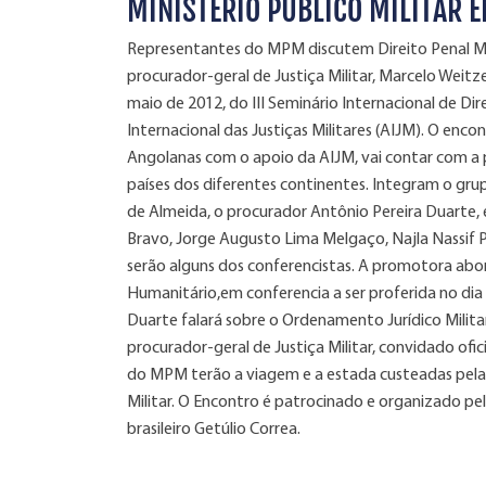
MINISTERIO PUBLICO MILITAR 
Representantes do MPM discutem Direito Penal Mili
procurador-geral de Justiça Militar, Marcelo Weitz
maio de 2012, do III Seminário Internacional de Di
Internacional das Justiças Militares (AIJM). O enc
Angolanas com o apoio da AIJM, vai contar com a p
países dos diferentes continentes. Integram o g
de Almeida, o procurador Antônio Pereira Duarte, 
Bravo, Jorge Augusto Lima Melgaço, Najla Nassif P
serão alguns dos conferencistas. A promotora ab
Humanitário,em conferencia a ser proferida no dia
Duarte falará sobre o Ordenamento Jurídico Militar
procurador-geral de Justiça Militar, convidado ofi
do MPM terão a viagem e a estada custeadas pela 
Militar. O Encontro é patrocinado e organizado pela
brasileiro Getúlio Correa.