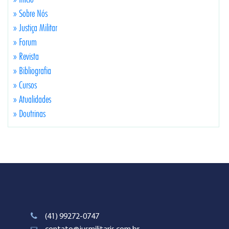
» Sobre Nós
» Justiça Militar
» Forum
» Revista
» Bibliografia
» Cursos
» Atualidades
» Doutrinas
(41) 99272-0747