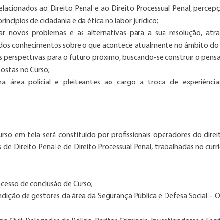
elacionados ao Direito Penal e ao Direito Processual Penal, percep
incípios de cidadania e da ética no labor jurídico;
ar novos problemas e as alternativas para a sua resolução, atr
o dos conhecimentos sobre o que acontece atualmente no âmbito do 
 as perspectivas para o futuro próximo, buscando-se construir o pen
postas no Curso;
 na área policial e pleiteantes ao cargo a troca de experiênci
urso em tela será constituído por profissionais operadores do direi
e Direito Penal e de Direito Processual Penal, trabalhadas no currí
cesso de conclusão de Curso;
condição de gestores da área da Segurança Pública e Defesa Social – Of