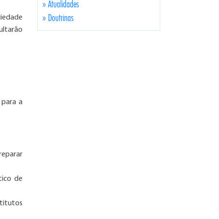
» Atualidades
» Doutrinas
ciedade
ultarão
 para a
preparar
tico de
stitutos