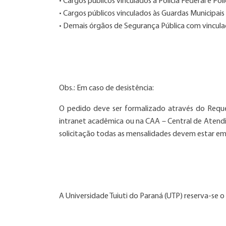
• Cargos públicos vinculados à Polícia Federal e Polí
• Cargos públicos vinculados às Guardas Municipais
• Demais órgãos de Segurança Pública com vincula
Obs.: Em caso de desistência:
O pedido deve ser formalizado através do Reque
intranet acadêmica ou na CAA – Central de Ate
solicitação todas as mensalidades devem estar em 
A Universidade Tuiuti do Paraná (UTP) reserva-se o