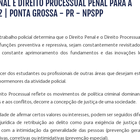
AL E DIREITO PROCESSUAL PENAL PARA A
 2 | PONTA GROSSA - PR - NPSPP
abalho policial determina que o Direito Penal e o Direito Processual
funções preventiva e repressiva, sejam constantemente revisitado
do constante aprimoramento dos fundamentos e das inovações l
r dos estudantes ou profissionais de outras áreas que desejam es
pormenores da atividade policial.
reito Processual reflete os movimentos de política criminal domina
e aos conflitos, decorre a concepção de justiça de uma sociedade.
dade de afirmar certos valores ou interesses, podem ser seguidos dif
rídica de retribuição ao delito como pura exigência de justiça (
, com a intimidação da generalidade das pessoas (prevenção gera
as, corretivas ou intimidativas (prevenção especial).