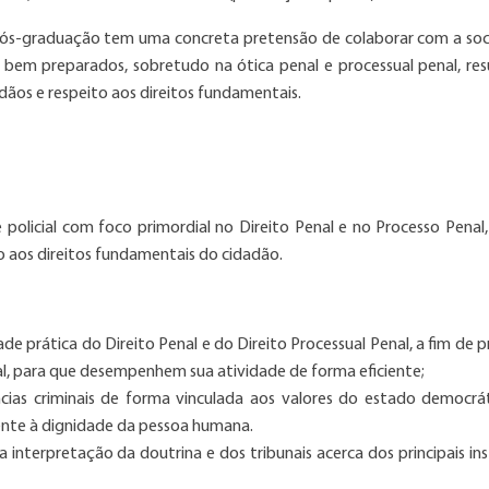
e pós-graduação tem uma concreta pretensão de colaborar com a so
bem preparados, sobretudo na ótica penal e processual penal, res
ãos e respeito aos direitos fundamentais.
e policial com foco primordial no Direito Penal e no Processo Penal,
to aos direitos fundamentais do cidadão.
de prática do Direito Penal e do Direito Processual Penal, a fim de 
cial, para que desempenhem sua atividade de forma eficiente;
ências criminais de forma vinculada aos valores do estado democrá
mente à dignidade da pessoa humana.
a interpretação da doutrina e dos tribunais acerca dos principais in