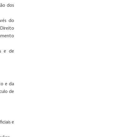
ção dos
avés do
Direito
samento
as e de
to e da
culo de
iciais e