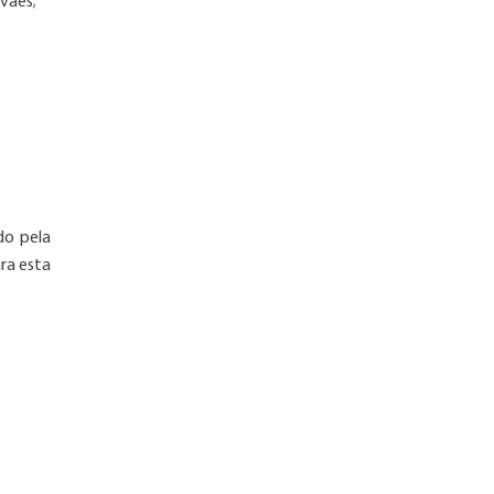
ivães;
do pela
ara esta