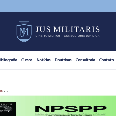
ibliografia
Cursos
Notícias
Doutrinas
Consultoria
Contato
P
ÓS GRADUAÇÃO EM DIREITO PENAL E DIREITO PROCESSUAL PENAL PARA A ATIVIDADE POLICIAL | DP E DPP 2 | PONTA GROSSA - PR - NPSPP