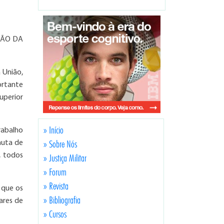
AÇÃO DA
 União,
ortante
uperior
» Início
rabalho
» Sobre Nós
nuta de
, todos
» Justiça Militar
» Forum
» Revista
 que os
» Bibliografia
ares de
» Cursos