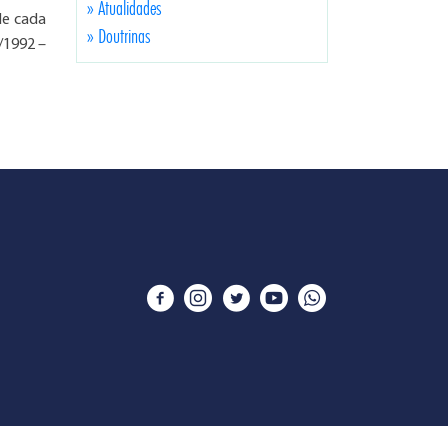
» Atualidades
de cada
» Doutrinas
7/1992 –