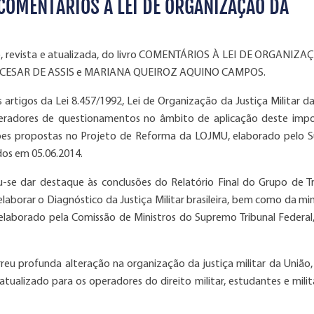
COMENTÁRIOS À LEI DE ORGANIZAÇÃO DA
ção, revista e atualizada, do livro COMENTÁRIOS À LEI DE ORGANIZ
GE CESAR DE ASSIS e MARIANA QUEIROZ AQUINO CAMPOS.
artigos da Lei 8.457/1992, Lei de Organização da Justiça Militar da
geradores de questionamentos no âmbito de aplicação deste imp
ações propostas no Projeto de Reforma da LOJMU, elaborado pelo S
dos em 05.06.2014.
u-se dar destaque às conclusões do Relatório Final do Grupo de T
elaborar o Diagnóstico da Justiça Militar brasileira, bem como da mi
elaborado pela Comissão de Ministros do Supremo Tribunal Federal
reu profunda alteração na organização da justiça militar da União,
tualizado para os operadores do direito militar, estudantes e milit