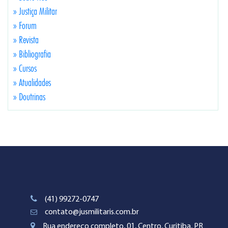
» Justiça Militar
» Forum
» Revista
» Bibliografia
» Cursos
» Atualidades
» Doutrinas
(41) 99272-0747
contato@jusmilitaris.com.br
Rua endereço completo, 01, Centro, Curitiba, PR