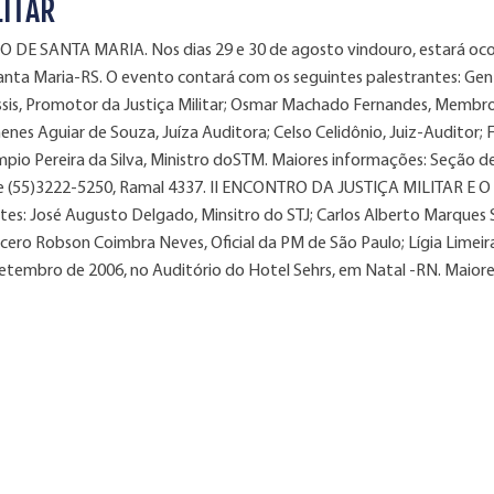
LITAR
DE SANTA MARIA. Nos dias 29 e 30 de agosto vindouro, estará oc
 Santa Maria-RS. O evento contará com os seguintes palestrantes: Gen
ssis, Promotor da Justiça Militar; Osmar Machado Fernandes, Membr
enes Aguiar de Souza, Juíza Auditora; Celso Celidônio, Juiz-Auditor; 
ympio Pereira da Silva, Ministro doSTM. Maiores informações: Seção d
one (55)3222-5250, Ramal 4337. II ENCONTRO DA JUSTIÇA MILITAR E O
s: José Augusto Delgado, Minsitro do STJ; Carlos Alberto Marques 
icero Robson Coimbra Neves, Oficial da PM de São Paulo; Lígia Limeir
setembro de 2006, no Auditório do Hotel Sehrs, em Natal -RN. Maior