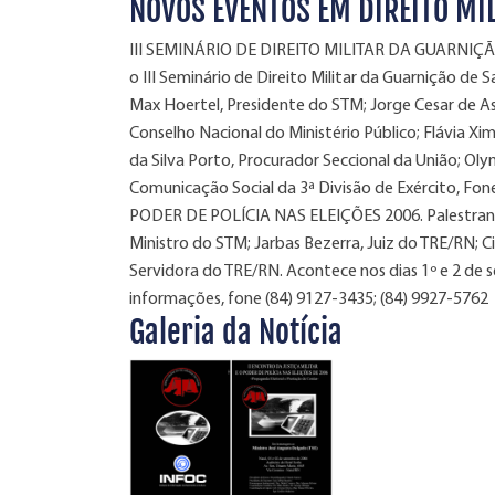
NOVOS EVENTOS EM DIREITO MI
III SEMINÁRIO DE DIREITO MILITAR DA GUARNIÇÃO 
o III Seminário de Direito Militar da Guarnição de
Max Hoertel, Presidente do STM; Jorge Cesar de A
Conselho Nacional do Ministério Público; Flávia Xim
da Silva Porto, Procurador Seccional da União; Ol
Comunicação Social da 3ª Divisão de Exército, F
PODER DE POLÍCIA NAS ELEIÇÕES 2006. Palestrante
Ministro do STM; Jarbas Bezerra, Juiz do TRE/RN; C
Servidora do TRE/RN. Acontece nos dias 1º e 2 de 
informações, fone (84) 9127-3435; (84) 9927-5762
Galeria da Notícia