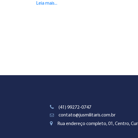
Leia mais...
(41) 99272-0747
contato@jusmilitaris.com.br
Rua endereço completo, 01, Centro, Curi