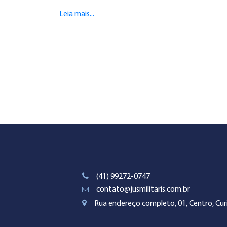
Leia mais...
(41) 99272-0747
contato@jusmilitaris.com.br
Rua endereço completo, 01, Centro, Curi