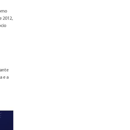
como
e 2012,
ócio
hante
a e a