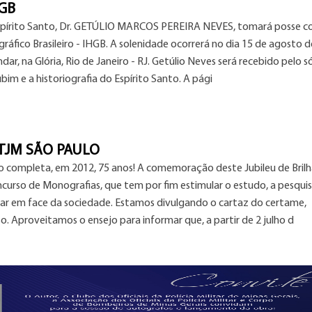
HGB
o Espírito Santo, Dr. GETÚLIO MARCOS PEREIRA NEVES, tomará posse 
ráfico Brasileiro - IHGB. A solenidade ocorrerá no dia 15 de agosto d
dar, na Glória, Rio de Janeiro - RJ. Getúlio Neves será recebido pelo s
bim e a historiografia do Espírito Santo. A pági
TJM SÃO PAULO
ulo completa, em 2012, 75 anos! A comemoração deste Jubileu de Bril
oncurso de Monografias, que tem por fim estimular o estudo, a pesquis
litar em face da sociedade. Estamos divulgando o cartaz do certame,
. Aproveitamos o ensejo para informar que, a partir de 2 julho d