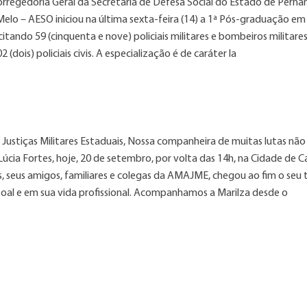
Corregedoria Geral da Secretaria de Defesa Social do Estado de Per
elo – AESO iniciou na última sexta-feira (14) a 1ª Pós-graduação em
acitando 59 (cinquenta e nove) policiais militares e bombeiros militare
(dois) policiais civis. A especialização é de caráter la
ustiças Militares Estaduais, Nossa companheira de muitas lutas não
úcia Fortes, hoje, 20 de setembro, por volta das 14h, na Cidade de
s, seus amigos, familiares e colegas da AMAJME, chegou ao fim o se
ssoal e em sua vida profissional. Acompanhamos a Marilza desde o