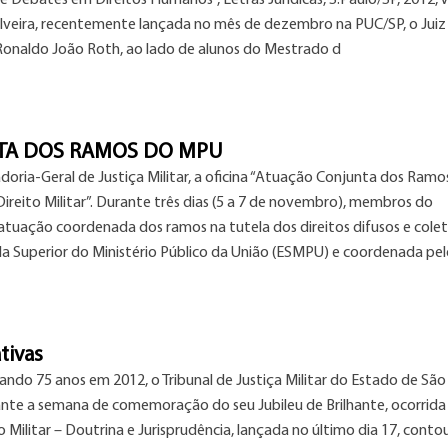
Debates em Direitos Humanos”, Letras Jurídicas, S.Paulo/SP, 2012, Vol
Silveira, recentemente lançada no mês de dezembro na PUC/SP, o Juiz
, Ronaldo João Roth, ao lado de alunos do Mestrado d
TA DOS RAMOS DO MPU
doria-Geral de Justiça Militar, a oficina “Atuação Conjunta dos Ramo
ireito Militar”. Durante três dias (5 a 7 de novembro), membros do
tuação coordenada dos ramos na tutela dos direitos difusos e colet
cola Superior do Ministério Público da União (ESMPU) e coordenada pe
tivas
o 75 anos em 2012, o Tribunal de Justiça Militar do Estado de São
te a semana de comemoração do seu Jubileu de Brilhante, ocorrida
 Militar – Doutrina e Jurisprudência, lançada no último dia 17, cont