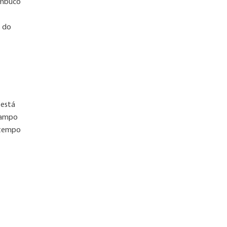
nambuco
s do
 está
 Campo
u tempo