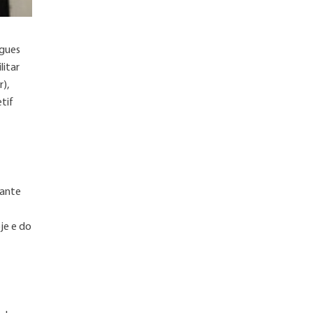
igues
litar
),
tif
hante
je e do