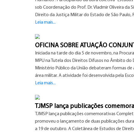
Humanos". Participando da obra coletiva “Estudos e 
sob Coordenação do Prof. Dr. Vladmir Oliveira da 
Direito da Justiça Militar do Estado de São Paulo
Leia mais...
OFICINA SOBRE ATUAÇÃO CONJUN
Iniciada na tarde do dia 5 de novembro, na Procura
MPU na Tutela dos Direitos Difusos no Âmbito do D
Ministério Público da União debateram formas de a
área militar. A atividade foi desenvolvida pela Es
Leia mais...
TJMSP lança publicações comemora
TJMSP lança publicações comemorativas Completand
promoveu o lançamento de duas publicações duran
a 19 de outubro. A Coletânea de Estudos de Direito