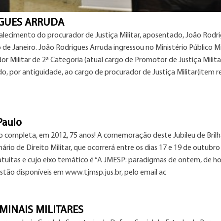
IGUES ARRUDA
lecimento do procurador de Justiça Militar, aposentado, João Rodr
 de Janeiro. João Rodrigues Arruda ingressou no Ministério Público Mi
 Militar de 2ª Categoria (atual cargo de Promotor de Justiça Militar
, por antiguidade, ao cargo de procurador de Justiça Militar(item re
Paulo
ulo completa, em 2012, 75 anos! A comemoração deste Jubileu de Bril
nário de Direito Militar, que ocorrerá entre os dias 17 e 19 de outubro
atuitas e cujo eixo temático é “A JMESP: paradigmas de ontem, de ho
tão disponíveis em www.tjmsp.jus.br, pelo email ac
MINAIS MILITARES