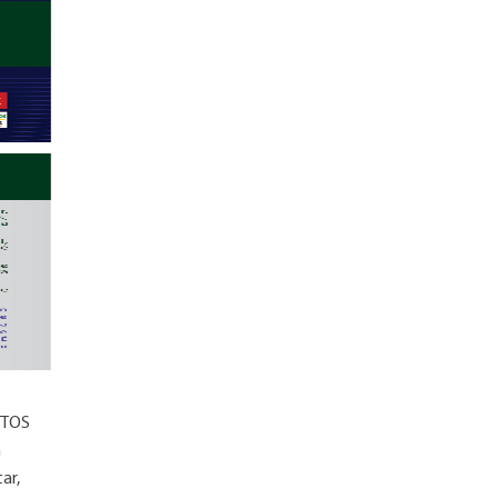
CTOS
m
ar,