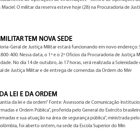
Maciel. O militar da reserva esteve hoje (28) na Procuradoria de Just
MILITAR TEM NOVA SEDE
doria-Geral de Justiça Militar estará funcionando em novo endereço:
.800-400. Nessa data, o 1º e o 2º Ofícios da Procuradoria de Justiça Mi
de. No dia 14 de outubro, às 17 horas, será realizada a Solenidade
al de Justiça Militar e de entrega de comendas da Ordem do Mér
 DA LEI E DA ORDEM
antia da lei e da ordem” Fonte: Assessoria de Comunicação Institucio
adas e Ordem Pública”, proferida pelo General do Exército brasileir
madas e sua atuação na área de segurança pública”, ministrada pelo
lômbia, foi aberto ontem, na sede da Escola Superior do Min