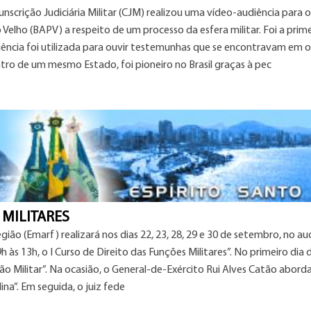
cunscrição Judiciária Militar (CJM) realizou uma vídeo-audiência para o
lho (BAPV) a respeito de um processo da esfera militar. Foi a prime
udiência foi utilizada para ouvir testemunhas que se encontravam em 
ntro de um mesmo Estado, foi pioneiro no Brasil graças à pec
 MILITARES
ião (Emarf) realizará nos dias 22, 23, 28, 29 e 30 de setembro, no au
9h às 13h, o I Curso de Direito das Funções Militares”. No primeiro dia 
o Militar”. Na ocasião, o General-de-Exército Rui Alves Catão abord
ina”. Em seguida, o juiz fede