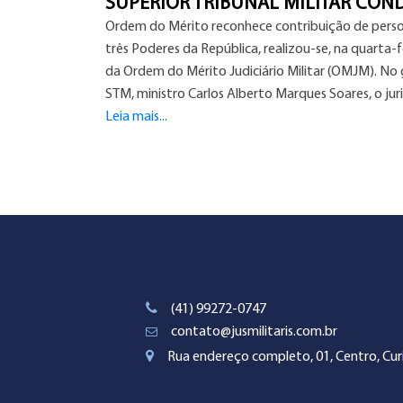
SUPERIOR TRIBUNAL MILITAR CO
Ordem do Mérito reconhece contribuição de perso
três Poderes da República, realizou-se, na quarta
da Ordem do Mérito Judiciário Militar (OMJM). No 
STM, ministro Carlos Alberto Marques Soares, o juri
Leia mais...
(41) 99272-0747
contato@jusmilitaris.com.br
Rua endereço completo, 01, Centro, Curi