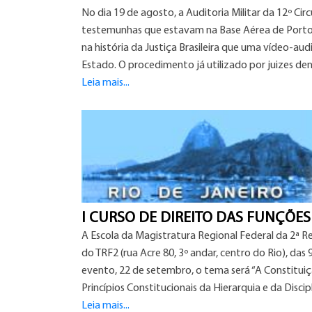
No dia 19 de agosto, a Auditoria Militar da 12º Cir
testemunhas que estavam na Base Aérea de Porto Ve
na história da Justiça Brasileira que uma vídeo-a
Estado. O procedimento já utilizado por juizes de
Leia mais...
I CURSO DE DIREITO DAS FUNÇÕES
A Escola da Magistratura Regional Federal da 2ª Reg
do TRF2 (rua Acre 80, 3º andar, centro do Rio), das 
evento, 22 de setembro, o tema será “A Constituiçã
Princípios Constitucionais da Hierarquia e da Discipl
Leia mais...