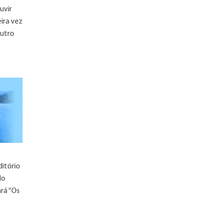
uvir
ira vez
outro
ditório
do
ará “Os