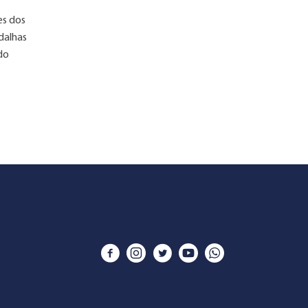
es dos
dalhas
do