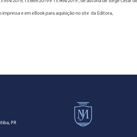
3.954/2019, 13.869/2019 e 13.964/2019”, de autoria de Jorge Cesar de 
o impressa e em eBook para aquisição no site da Editora,
tiba, PR