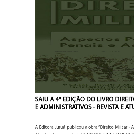
SAIU A 4ª EDIÇÃO DO LIVRO DIREI
E ADMINISTRATIVOS - REVISTA E A
A Editora Juruá publicou a obra “Direito Militar - 