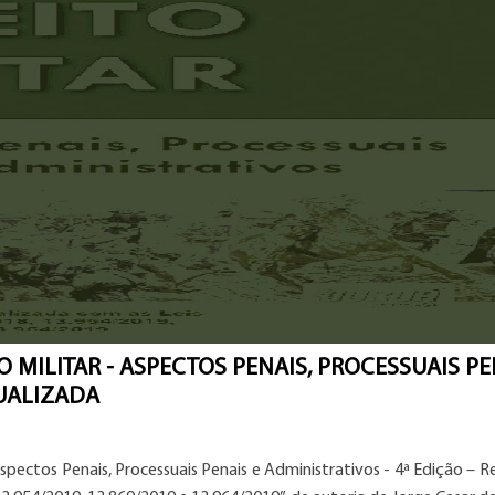
TO MILITAR - ASPECTOS PENAIS, PROCESSUAIS PE
TUALIZADA
Aspectos Penais, Processuais Penais e Administrativos - 4ª Edição – R