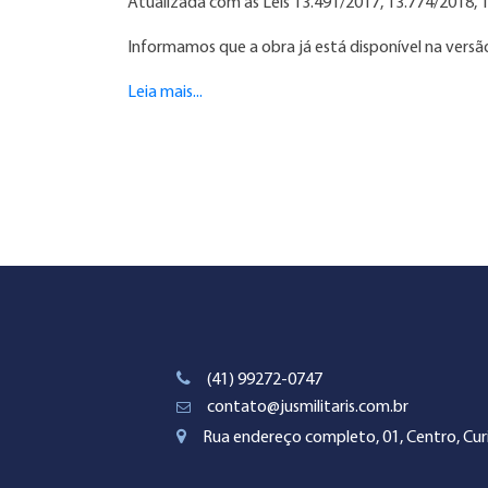
Atualizada com as Leis 13.491/2017, 13.774/2018, 1
Informamos que a obra já está disponível na versã
Leia mais...
(41) 99272-0747
contato@jusmilitaris.com.br
Rua endereço completo, 01, Centro, Curi