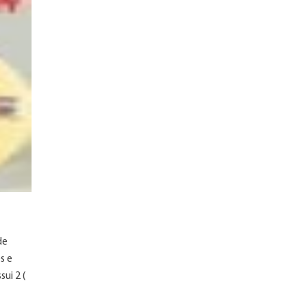
de
s e
ui 2 (