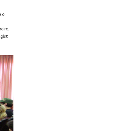
e o
s
heiro,
gist