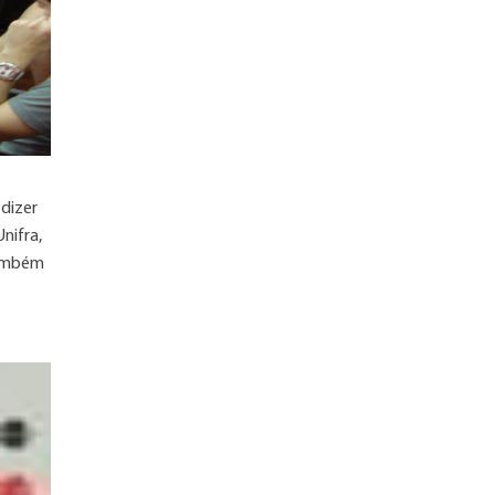
 dizer
nifra,
também