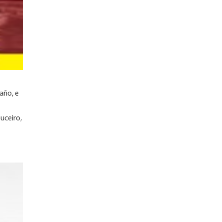
año, e
uceiro,