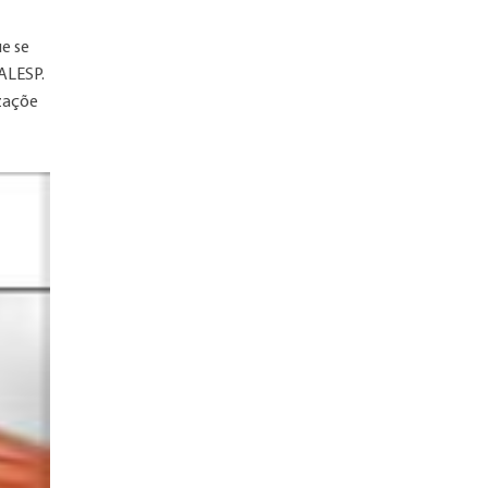
ue se
 ALESP.
izaçõe