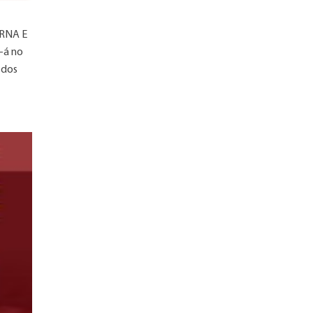
ERNA E
-á no
 dos