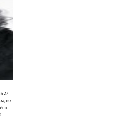
ia 27
ba, no
ério
2