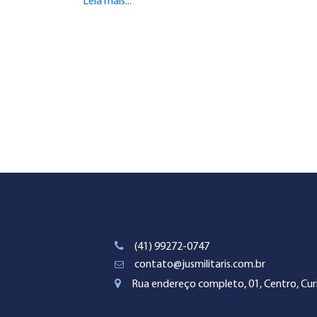
Leia mais...
(41) 99272-0747
contato@jusmilitaris.com.br
Rua endereço completo, 01, Centro, Curi